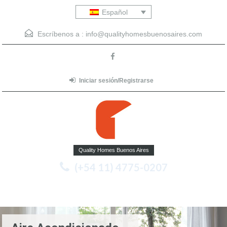
Español
Escríbenos a :
info@qualityhomesbuenosaires.com
Iniciar sesión/Registrarse
Quality Homes Buenos Aires
(+54 11) 4775-0207
Menu