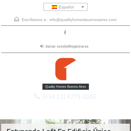
Español
Escríbenos a :
info@qualityhomesbuenosaires.com
Iniciar sesión/Registrarse
Quality Homes Buenos Aires
(+54 11) 4775-0207
Menu