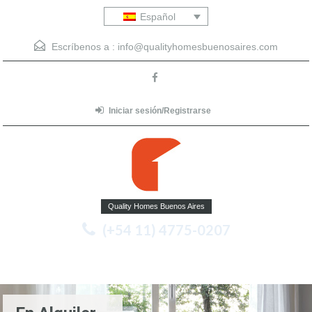
Español
Escríbenos a :
info@qualityhomesbuenosaires.com
Iniciar sesión/Registrarse
Quality Homes Buenos Aires
(+54 11) 4775-0207
Menu