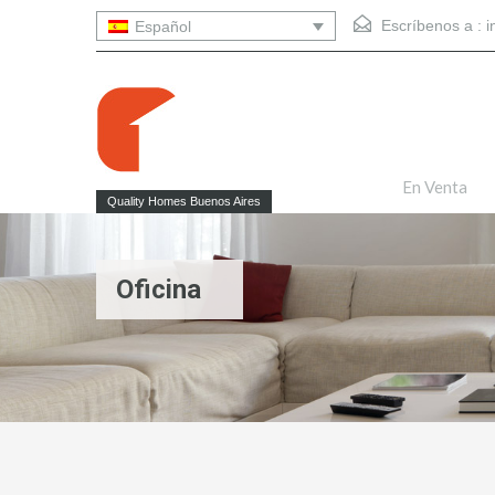
Escríbenos a :
i
Español
En Venta
Quality Homes Buenos Aires
Oficina