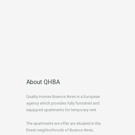
About QHBA
Quality Homes Buenos Aires is a European
agency which provides fully furnished and
equipped apartments for temporary rent.
The apartments we offer are situated in the
finest neighborhoods of Buenos Aires,