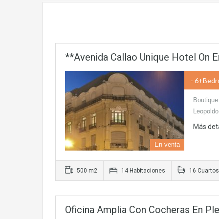
**Avenida Callao Unique Hotel On En
- 6+bedro
Boutique 
Leopoldo
Más det
En venta
500 m2
14 Habitaciones
16 Cuartos
Oficina Amplia Con Cocheras En P