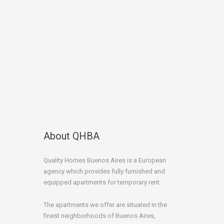
About QHBA
Quality Homes Buenos Aires is a European
agency which provides fully furnished and
equipped apartments for temporary rent.
The apartments we offer are situated in the
finest neighborhoods of Buenos Aires,