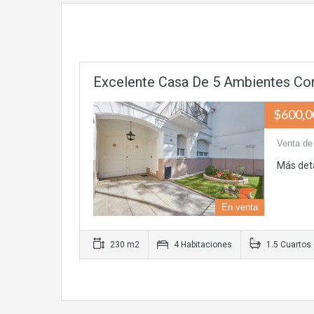
Excelente Casa De 5 Ambientes Con
$600,0
Venta de 
Más det
En venta
230 m2
4 Habitaciones
1.5 Cuartos