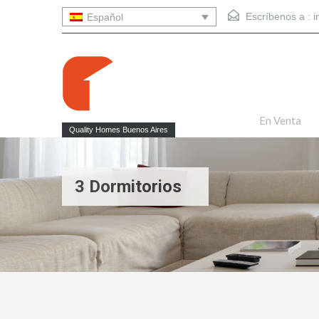
Escríbenos a :
i
Español
En Venta
Quality Homes Buenos Aires
3 Dormitorios