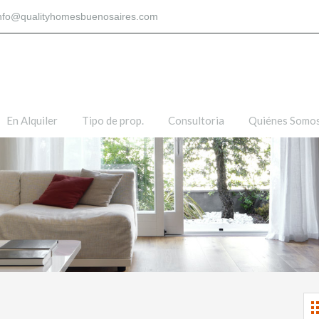
nfo@qualityhomesbuenosaires.com
En Alquiler
Tipo de prop.
Consultoria
Quiénes Somo