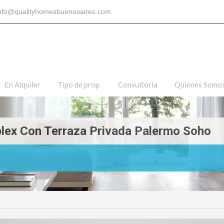
nfo@qualityhomesbuenosaires.com
En Alquiler
Tipo de prop.
Consultoria
Quiénes Somo
lex Con Terraza Privada Palermo Soho