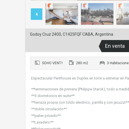
Godoy Cruz 2400, C1425FQF CABA, Argentina
En venta
SOHO VENT1
280 m2
3 Habitacione
Espectacular Penthouse en Duplex en torre a estrenar en Pa
**terminaciones de primera (Philippe Starck), todo a medi
**3 dormitorios en-suite**
**terraza propia con toldo electrico, parrilla y con jacuzzi**
**doble circulación**
**palier privado**
**Lavadero**
**Palier privado**