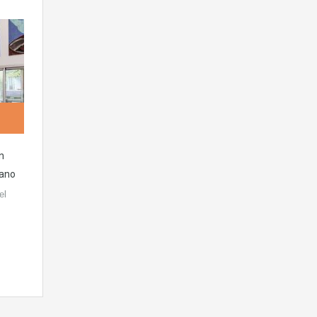
n
rano
el