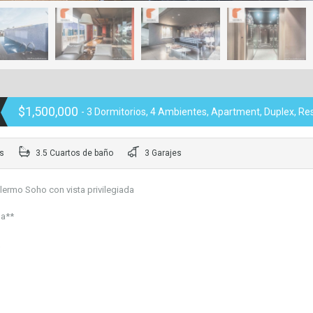
$1,500,000
- 3 Dormitorios, 4 Ambientes, Apartment, Duplex, Res
s
3.5 Cuartos de baño
3 Garajes
lermo Soho con vista privilegiada
da**