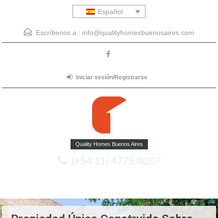
Español
Escríbenos a :
info@qualityhomesbuenosaires.com
Iniciar sesión/Registrarse
Quality Homes Buenos Aires
(+54 11) 4775-0207
Menu